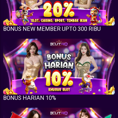
BONUS NEW MEMBER UPTO 300 RIBU
BONUS HARIAN 10%