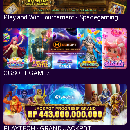
Play and Win Tournament - Spadegaming
GGSOFT GAMES
PLAYTECH - GRAND JACKPOT