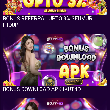
BONUS REFERRAL UPTO 3% SEUMUR
HIDUP
BONUS DOWNLOAD APK IKUT4D