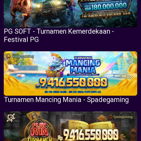
PG SOFT - Turnamen Kemerdekaan -
Festival PG
Turnamen Mancing Mania - Spadegaming