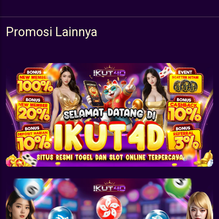
Promosi Lainnya