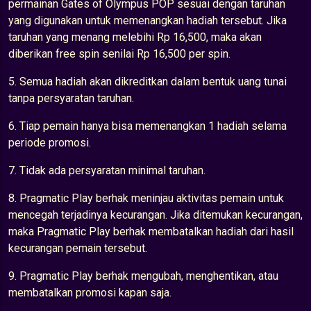
permainan Gates of Olympus POP sesuai dengan taruhan
yang digunakan untuk memenangkan hadiah tersebut. Jika
taruhan yang menang melebihi Rp 16,500, maka akan
diberikan free spin senilai Rp 16,500 per spin.
5. Semua hadiah akan dikreditkan dalam bentuk uang tunai
tanpa persyaratan taruhan.
6. Tiap pemain hanya bisa memenangkan 1 hadiah selama
periode promosi.
7. Tidak ada persyaratan minimal taruhan.
8. Pragmatic Play berhak meninjau aktivitas pemain untuk
mencegah terjadinya kecurangan. Jika ditemukan kecurangan,
maka Pragmatic Play berhak membatalkan hadiah dari hasil
kecurangan pemain tersebut.
9. Pragmatic Play berhak mengubah, menghentikan, atau
membatalkan promosi kapan saja.