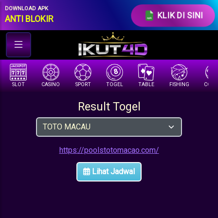
//under row-loginmenu
DOWNLOAD APK
KLIK DI SINI
ANTI BLOKIR
SLOT
CASINO
SPORT
TOGEL
TABLE
FISHING
COCK 
Result Togel
https://poolstotomacao.com/
Lihat Jadwal