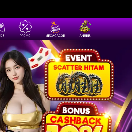
ADE
PROMO
MEGAGACOR
ANUBIS