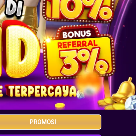
PROMOSI