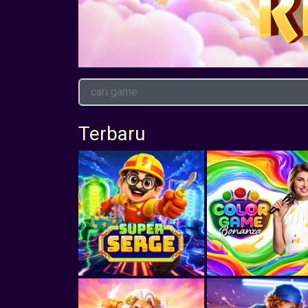
Terbaru