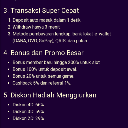
3. Transaksi Super Cepat
Deposit auto masuk dalam 1 detik.
Withdraw hanya 3 menit.
Metode pembayaran lengkap: bank lokal, e-wallet
(DANA, OVO, GoPay), QRIS, dan pulsa.
4. Bonus dan Promo Besar
Bonus member baru hingga 200% untuk slot.
Bonus 100% untuk deposit awal.
Bonus 20% untuk semua game.
Cashback 5% dan referral 1%.
5. Diskon Hadiah Menggiurkan
Diskon 4D: 66%
Diskon 3D: 59%
Diskon 2D: 29%