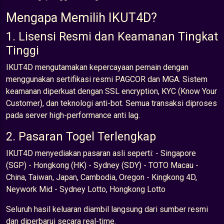
Mengapa Memilih IKUT4D?
1. Lisensi Resmi dan Keamanan Tingkat
Tinggi
IKUT4D mengutamakan kepercayaan pemain dengan
menggunakan sertifikasi resmi PAGCOR dan MGA. Sistem
keamanan diperkuat dengan SSL encryption, KYC (Know Your
Customer), dan teknologi anti-bot. Semua transaksi diproses
pada server high-performance anti lag.
2. Pasaran Togel Terlengkap
IKUT4D menyediakan pasaran asli seperti: - Singapore
(SGP) - Hongkong (HK) - Sydney (SDY) - TOTO Macau -
China, Taiwan, Japan, Cambodia, Oregon - Kingkong 4D,
Neywork Mid - Sydney Lotto, Hongkong Lotto
Seluruh hasil keluaran diambil langsung dari sumber resmi
dan diperbarui secara real-time.