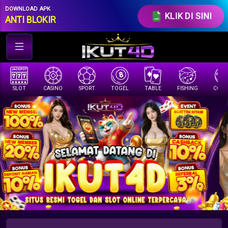
//under row-loginmenu
DOWNLOAD APK
KLIK DI SINI
ANTI BLOKIR
SLOT
CASINO
SPORT
TOGEL
TABLE
FISHING
COCK 