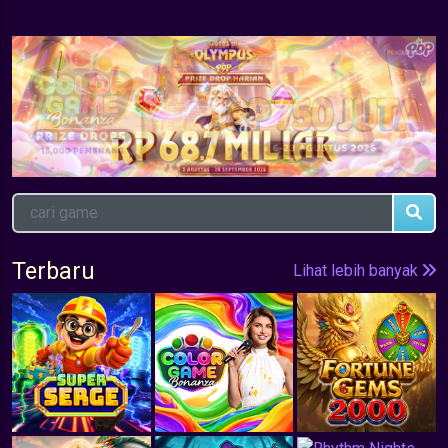
Terbaru
Lihat lebih banyak