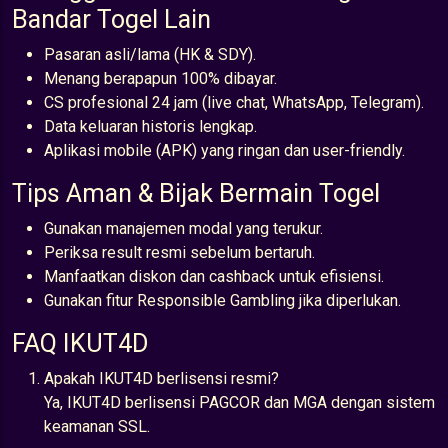
Bandar Togel Lain
Pasaran asli/lama (HK & SDY).
Menang berapapun 100% dibayar.
CS profesional 24 jam (live chat, WhatsApp, Telegram).
Data keluaran historis lengkap.
Aplikasi mobile (APK) yang ringan dan user-friendly.
Tips Aman & Bijak Bermain Togel
Gunakan manajemen modal yang terukur.
Periksa result resmi sebelum bertaruh.
Manfaatkan diskon dan cashback untuk efisiensi.
Gunakan fitur Responsible Gambling jika diperlukan.
FAQ IKUT4D
Apakah IKUT4D berlisensi resmi?
Ya, IKUT4D berlisensi PAGCOR dan MGA dengan sistem
keamanan SSL.