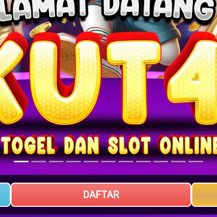
DAFTAR