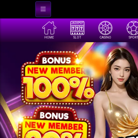
//under row-loginmenu
HOME
SLOT
CASINO
SPOR