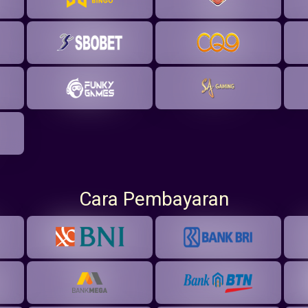
Cara Pembayaran