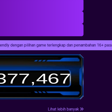
kap dan penambahan 16+ pasaran togel.
463,595
Lihat lebih banyak