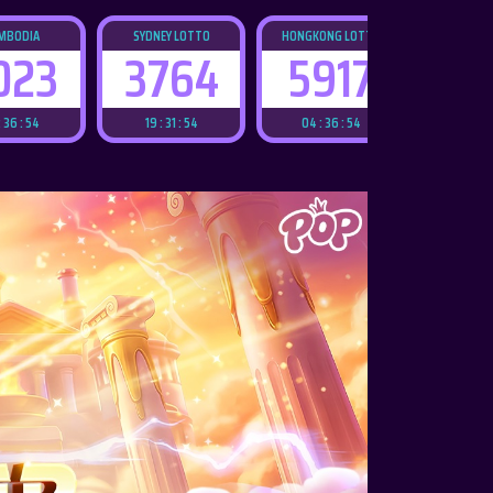
EY LOTTO
HONGKONG LOTTO
OREGON 1
OREG
764
5917
4766
99
: 31 : 51
04 : 36 : 51
07 : 46 : 51
10 : 4