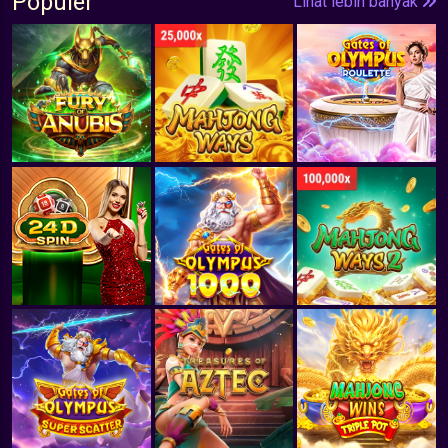
Populer
Lihat lebih banyak