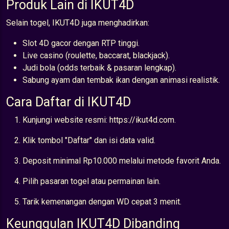
Produk Lain di IKUT4D
Selain togel, IKUT4D juga menghadirkan:
Slot 4D gacor dengan RTP tinggi.
Live casino (roulette, baccarat, blackjack).
Judi bola (odds terbaik & pasaran lengkap).
Sabung ayam dan tembak ikan dengan animasi realistik.
Cara Daftar di IKUT4D
Kunjungi website resmi: https://ikut4d.com.
Klik tombol "Daftar" dan isi data valid.
Deposit minimal Rp10.000 melalui metode favorit Anda.
Pilih pasaran togel atau permainan lain.
Tarik kemenangan dengan WD cepat 3 menit.
Keunggulan IKUT4D Dibanding