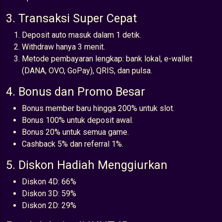
3. Transaksi Super Cepat
Deposit auto masuk dalam 1 detik.
Withdraw hanya 3 menit.
Metode pembayaran lengkap: bank lokal, e-wallet
(DANA, OVO, GoPay), QRIS, dan pulsa.
4. Bonus dan Promo Besar
Bonus member baru hingga 200% untuk slot.
Bonus 100% untuk deposit awal.
Bonus 20% untuk semua game.
Cashback 5% dan referral 1%.
5. Diskon Hadiah Menggiurkan
Diskon 4D: 66%
Diskon 3D: 59%
Diskon 2D: 29%