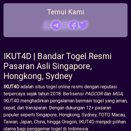
Temui Kami
IKUT4D | Bandar Togel Resmi
Pasaran Asli Singapore,
Hongkong, Sydney
IKUT4D
adalah situs togel online resmi dengan reputasi
terpercaya sejak tahun 2018. Berlisensi
PAGCOR
dan
MGA
,
IKUT4D menghadirkan pengalaman bermain togel yang aman,
cepat, dan transparan. Dengan dukungan 12+ pasaran
populer seperti Singapore, Hongkong, Sydney, TOTO Macau,
Taiwan, Japan, China, hingga Oregon, IKUT4D menjadi pilihan
utama bagi penggemar togel di Indonesia.