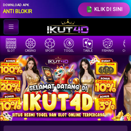
//under row-loginmenu
DOWNLOAD APK
KLIK DI SINI
ANTI BLOKIR
SLOT
CASINO
SPORT
TOGEL
TABLE
FISHING
COCK 